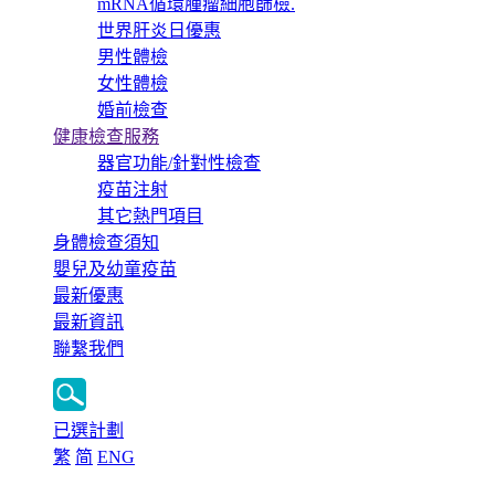
mRNA循環腫瘤細胞篩檢.
世界肝炎日優惠
男性體檢
女性體檢
婚前檢查
健康檢查服務
器官功能/針對性檢查
疫苗注射
其它熱門項目
身體檢查須知
嬰兒及幼童疫苗
最新優惠
最新資訊
聯繫我們
已選計劃
繁
简
ENG