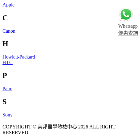
Apple
C
Whatsapp
Canon
優惠查詢
H
Hewlett-Packard
HTC
P
Palm
S
Sony
COPYRIGHT © 美邦醫學體檢中心 2026 ALL RIGHT
RESERVED.