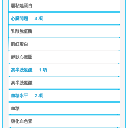
層粘連蛋白
心臟問題
3 項
乳酸脫氫酶
肌紅蛋白
靜臥心電圖
高半胱氨酸
1 項
高半胱氨酸
血糖水平
2 項
血糖
糖化血色素