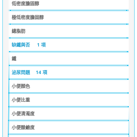
低密度膽固醇
極低密度膽固醇
總脂肪
缺鐵與否
1 項
鐵
泌尿問題
14 項
小便顏色
小便比重
小便清濁度
小便酸鹼度