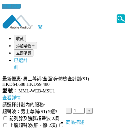
健康錦囊
繁
收藏
添加購物車
立即購買
已選計
劃
最新優惠: 男士尊尚(全面)身體檢查計劃(S1)
HKD$4,688
HKD$9,480
型 號：
MML-WEB-MSU1
查看詳情
請選擇計劃內的服務:
超聲波：男士尊尚(S1) 5選3
前列腺及膀胱超聲波 2項
商品描述
上腹超聲波(肝、膽 2項)