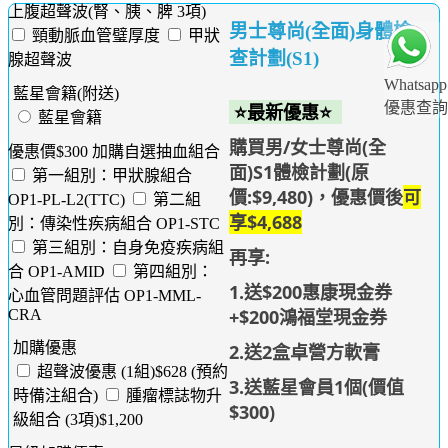
上腹超聲波(腎、胰、脾 3項)
男士尊尚(全面)身體檢
頸動脈血管璧厚度
甲狀
查計劃(S1)
腺超聲波
Whatsapp
藍星會籍(附送)
優惠查詢
⭐最新優惠⭐
藍星會籍
購買男/女士尊尚(全
優惠價$300 加購自選抽血組合
面)S1體檢計劃(原
第一組別：甲狀腺組合
價:$9,480)，優惠價後
可
OP1-PL-L2(TTC)
第二組
享$4,688
別：傳染性疾病組合 OP1-STC
第三組別：自身免疫疾病組
再享:
合 OP1-AMID
第四組別：
1.送$200惠康現金券
心血管問題評估 OP1-MML-
+$200鴻福堂現金券
CRA
加購優惠
2.送2盒卓營方軟膏
超聲波優惠 (1組)$628 (預約
3.送藍星會員1個(價值
時備注組合)
腫瘤標誌物升
$300)
級組合 (3項)$1,200