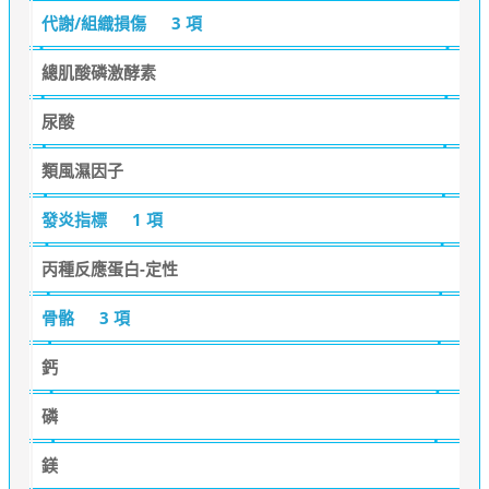
代謝/組織損傷
3 項
總肌酸磷激酵素
尿酸
類風濕因子
發炎指標
1 項
丙種反應蛋白-定性
骨骼
3 項
鈣
磷
鎂