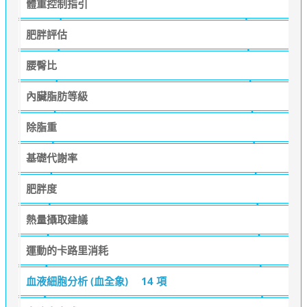
體重控制指引
肥胖評估
腰臀比
內臟脂肪等級
除脂重
基礎代謝率
肥胖度
熱量攝取建議
運動的卡路里消耗
血液細胞分析 (血全象)
14 項