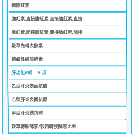
總膽紅素
膽紅素,直接膽紅素,直接膽紅素,直接
膽紅素,間接膽紅素,間接膽紅素,間接
穀草先轉太酵素
總鹼性磷酸酵素
肝功能B組
5 項
乙型肝炎表面抗體
乙型肝炎表面抗原
甲型肝炎總抗體
穀草轉胺酵素/穀丙轉胺酵素比率