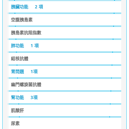
胰臟功能
2 項
空腹胰島素
胰島素抗阻指數
肺功能
1 項
結核抗體
胃問題
1項
幽門螺旋菌抗體
腎功能
3項
肌酸肝
尿素