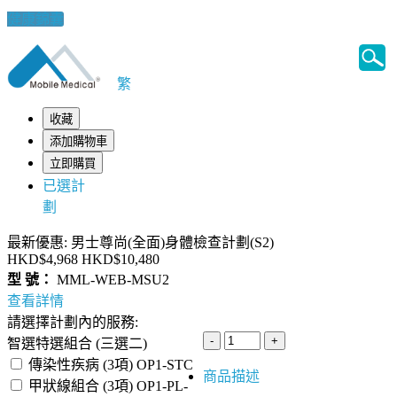
健康錦囊
繁
收藏
添加購物車
立即購買
已選計
劃
最新優惠: 男士尊尚(全面)身體檢查計劃(S2)
HKD$4,968
HKD$10,480
型 號：
MML-WEB-MSU2
查看詳情
請選擇計劃內的服務:
智選特選組合 (三選二)
傳染性疾病 (3項) OP1-STC
商品描述
甲狀線組合 (3項) OP1-PL-