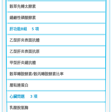
穀草先轉太酵素
總鹼性磷酸酵素
肝功能B組
5 項
乙型肝炎表面抗體
乙型肝炎表面抗原
甲型肝炎總抗體
穀草轉胺酵素/穀丙轉胺酵素比率
層粘連蛋白
心臟問題
3 項
乳酸脫氫酶