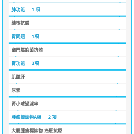
肺功能
1 項
結核抗體
胃問題
1項
幽門螺旋菌抗體
腎功能
3項
肌酸肝
尿素
腎小球過濾率
腫瘤標誌物A組
2 項
大腸腫瘤標誌物-癌胚抗原