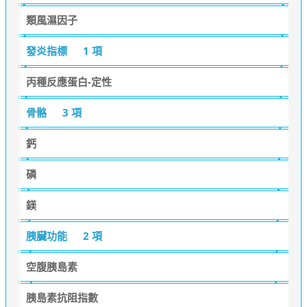
類風濕因子
發炎指標
1 項
丙種反應蛋白-定性
骨骼
3 項
鈣
磷
鎂
胰臟功能
2 項
空腹胰島素
胰島素抗阻指數