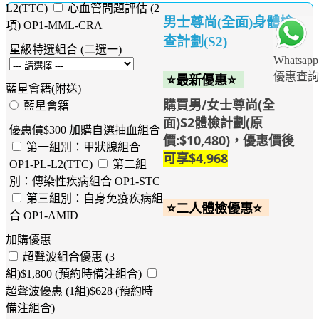
L2(TTC)
心血管問題評估 (2
男士尊尚(全面)身體檢
項) OP1-MML-CRA
查計劃(S2)
星級特選組合 (二選一)
Whatsapp
優惠查詢
⭐最新優惠⭐
藍星會籍(附送)
購買男/女士尊尚(全
藍星會籍
面)S2體檢計劃(原
優惠價$300 加購自選抽血組合
價:$10,480)，優惠價後
第一組別：甲狀腺組合
可享$4,968
OP1-PL-L2(TTC)
第二組
別：傳染性疾病組合 OP1-STC
第三組別：自身免疫疾病組
⭐二人體檢優惠⭐
合 OP1-AMID
加購優惠
超聲波組合優惠 (3
組)$1,800 (預約時備注組合)
超聲波優惠 (1組)$628 (預約時
備注組合)