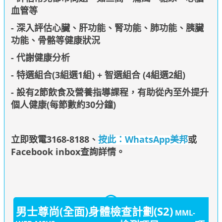
血管等
- 深入評估心臟、肝功能、腎功能、肺功能、胰臟
功能、骨骼等健康狀況
- 代謝健康分析
- 特選組合(3組選1組) + 智選組合 (4組選2組)
- 設有2節飲食及營養指導課程，有助從內至外提升
個人健康(每節數約30分鐘)
立即致電3168-8188
、
按此：WhatsApp美邦
或
Facebook inbox查詢詳情
。
男士尊尚(全面)身體檢查計劃(S2)
MML-