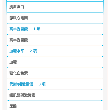
肌紅蛋白
靜臥心電圖
高半胱氨酸
1 項
高半胱氨酸
血糖水平
2 項
血糖
糖化血色素
代謝/組織損傷
3 項
總肌酸磷激酵素
尿酸