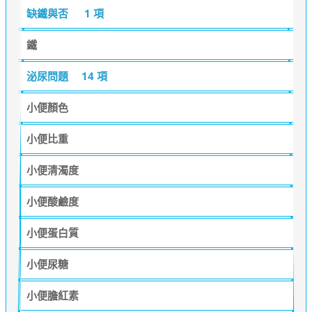
缺鐵與否
1 項
鐵
泌尿問題
14 項
小便顏色
小便比重
小便清濁度
小便酸鹼度
小便蛋白質
小便尿糖
小便膽紅素