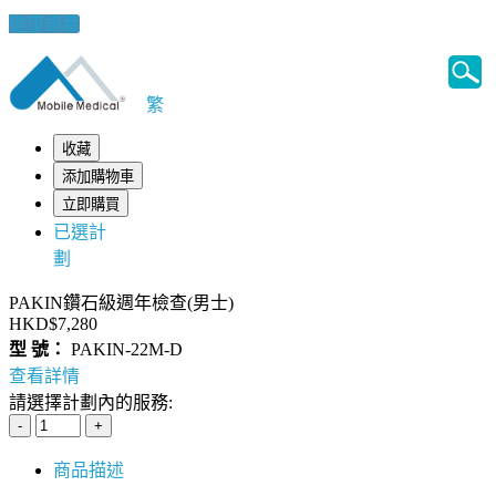
健康錦囊
繁
收藏
添加購物車
立即購買
已選計
劃
PAKIN鑽石級週年檢查(男士)
HKD$7,280
型 號：
PAKIN-22M-D
查看詳情
請選擇計劃內的服務:
商品描述