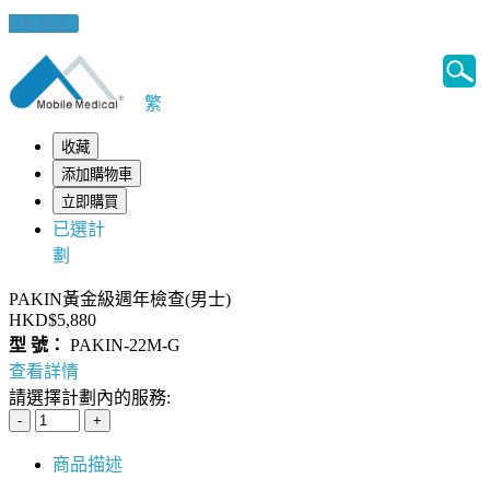
健康錦囊
繁
收藏
添加購物車
立即購買
已選計
劃
PAKIN黃金級週年檢查(男士)
HKD$5,880
型 號：
PAKIN-22M-G
查看詳情
請選擇計劃內的服務:
商品描述