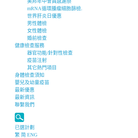
美邦年中會員感謝祭
mRNA循環腫瘤細胞篩檢.
世界肝炎日優惠
男性體檢
女性體檢
婚前檢查
健康檢查服務
器官功能/針對性檢查
疫苗注射
其它熱門項目
身體檢查須知
嬰兒及幼童疫苗
最新優惠
最新資訊
聯繫我們
已選計劃
繁
简
ENG