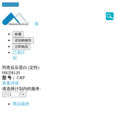
健康錦囊
简
收藏
添加购物车
立即购买
已选计
划
丙类反应蛋白 (定性)
HKD$120
型 号：
CRP
查看详情
请选择计划内的服务:
商品描述