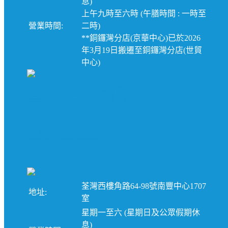
息)
上午九時至六時 (午膳時間 : 一時至
營業時間:
二時)
**銅鑼灣分店(京華中心)已於2026
年3月19日搬遷至銅鑼灣分店(世貿
中心)
荃灣分店(新界)
熱線: 2369-0680
荃灣西樓角路64-98號南豐中心1707
地址:
室
星期一至六 (星期日及公眾假期休
息)