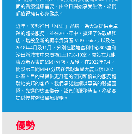
面的醫療健康需要，由今日開始享受生活，您們
都值得擁有心身健康。
近年，美邦推出「MM+」品牌，為大眾提供更卓
越的體檢服務，並在2017年中，擴建了佐敦旗艦
店，增設全新的顯卓貴賓區 VIP Centre；以及在
2018年4月及11月，分別在觀塘富利中心805室和
沙田新城市中央廣場1座1718-19室，開設在九龍
東及新界東的MM+分店。及後，在2022年7月，
開設第三間MM+分店在元朗滙豐大廈12樓1202-
03室。目的是提供更舒適的空間和優質的服務體
驗給美邦的客戶。我們承諾繼續以專業的醫護團
隊、先進的檢查儀器、認真的服務態度，為顧客
提供優質體檢醫療服務。
優勢