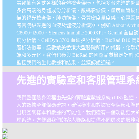
美邦擁有各式各樣的身體檢查儀器，包括多台先進的超
多台高端的身體成份分析儀、數碼影像儀、量度血管硬
備的視光檢查儀、肺功能儀、骨質密度量度儀、心電圖儀等
有醫院級先進的血液及體液分析儀器，例如 Abbott Archite
C8000+i2000、Siemens Immulite 2000XPi、Gemini 
疫分析儀、CellDyn 3700 血細胞分析儀、BioRad D10 
層析法儀等，級數媲美香港大型醫院所用的儀器，化驗
端和多元化。我們也參與 BioRad 的國際品質檢定計劃 (QA
監控我們的生化數據和結果，並獲認證通過。
先進的實驗室和客服管理系
我們整個驗身流程由先進的實驗室數據系統 (LIS) 監控
人的數據全部條碼確認，確保樣本和數據安全保密和準
出現互調樣本和數據的可能性。我們還有一個功能强大
理系統，方便跟我們的客人聯絡和提供不同層次的服務