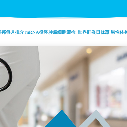
美邦每月推介
mRNA循环肿瘤细胞筛检.
世界肝炎日优惠
男性体