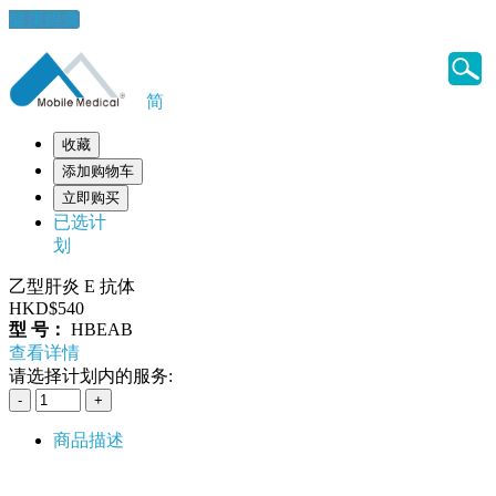
健康錦囊
简
收藏
添加购物车
立即购买
已选计
划
乙型肝炎 E 抗体
HKD$540
型 号：
HBEAB
查看详情
请选择计划内的服务:
商品描述