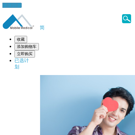
健康錦囊
简
收藏
添加购物车
立即购买
已选计
划