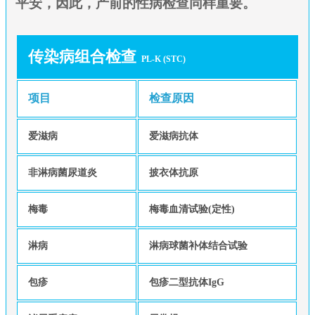
平安，因此，产前的性病检查同样重要。
传染病组合检查
PL-K (STC)
项目
检查原因
爱滋病
爱滋病抗体
非淋病菌尿道炎
披衣体抗原
梅毒
梅毒血清试验(定性)
淋病
淋病球菌补体结合试验
包疹
包疹二型抗体IgG