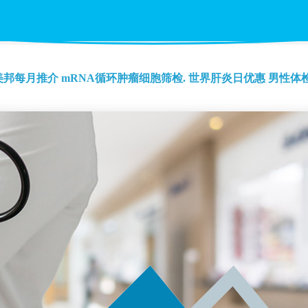
美邦每月推介
mRNA循环肿瘤细胞筛检.
世界肝炎日优惠
男性体