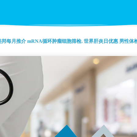
美邦每月推介
mRNA循环肿瘤细胞筛检.
世界肝炎日优惠
男性体