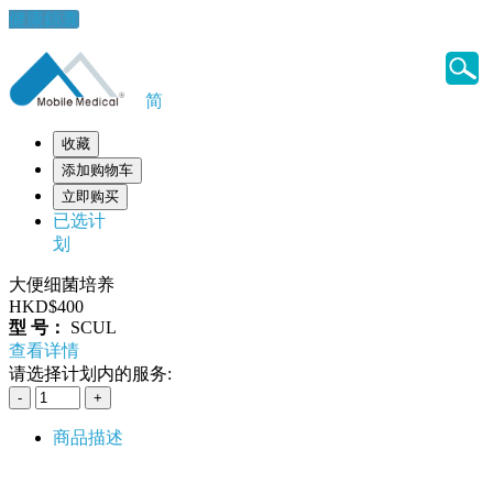
健康錦囊
简
收藏
添加购物车
立即购买
已选计
划
大便细菌培养
HKD$400
型 号：
SCUL
查看详情
请选择计划内的服务:
商品描述