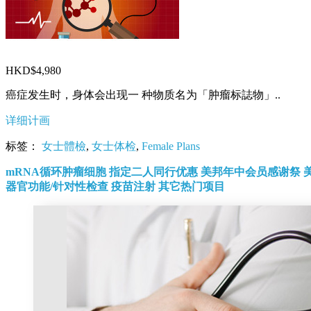
HKD$4,980
癌症发生时，身体会出现一 种物质名为「肿瘤标誌物」..
详细计画
标签：
女士體檢
,
女士体检
,
Female Plans
mRNA循环肿瘤细胞
指定二人同行优惠
美邦年中会员感谢祭
器官功能/针对性检查
疫苗注射
其它热门项目