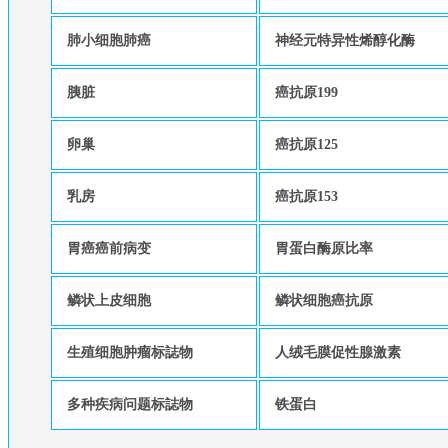
肺小细胞肺癌
神经元特异性烯醇化酶
胰脏
癌抗原199
卵巢
癌抗原125
乳房
癌抗原153
胃癌癌前病变
胃蛋白酶原比率
鳞状上皮细胞
鳞状细胞癌抗原
生殖细胞肿瘤标誌物
人绒毛膜促性腺激素
多种疾病问题标誌物
铁蛋白