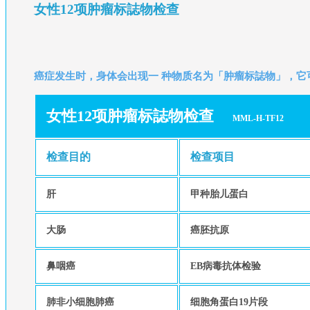
女性12项肿瘤标誌物检查
癌症发生时，身体会出现一 种物质名为「肿瘤标誌物」，
女性12项肿瘤标誌物检查
MML-H-TF12
检查目的
检查项目
肝
甲种胎儿蛋白
大肠
癌胚抗原
鼻咽癌
EB病毒抗体检验
肺非小细胞肺癌
细胞角蛋白19片段