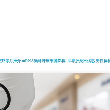
美邦每月推介
mRNA循环肿瘤细胞筛检.
世界肝炎日优惠
男性体