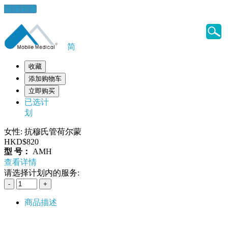
健康錦囊
简
收藏
添加购物车
立即购买
已选计
划
女性: 抗穆氏管荷尔蒙
HKD$820
型 号：
AMH
查看详情
请选择计划内的服务:
商品描述