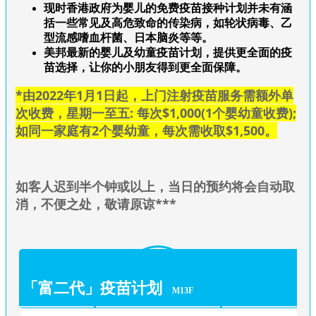
现时香港政府为婴儿的免费疫苗接种计划并未有涵
括一些常见及高危致命的传染病，如轮状病毒、乙
型流感嗜血杆菌、日本脑炎等等。
美邦最新的婴儿及幼童疫苗计划，提供更全面的疫
苗选择，让你的小朋友得到更全面保障。
*由2022年1月1日起，上门注射疫苗服务需额外单
次收费，星期一至五: 每次$1,000(1个婴幼童收费);
如同一家庭有2个婴幼童，每次需收取$1,500。
如
客人迟到半个钟或以上，当日的预约将会自动取
消，不便之处，敬请原谅***
「富二代」疫苗计划
M13F