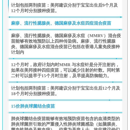
计划包括两剂疫苗：美邦建议分别于宝宝出生后9个月及
12个月时分别接种疫苗。
麻疹、流行性腮腺炎、德国麻疹及水痘四痘混合疫苗
麻疹、流行性腮腺炎、德国麻疹及水痘（MMRV）混合疫
苗能够有效地预防以上四种传染病。麻疹、流行性腮腺
炎、德国麻疹及水痘混合疫苗已包括在香港儿童免疫接种
计划内
12个月时，政府计划内时MMR 与水痘针是分开注射的，
如果在美邦接种四痘疫苗，可以减少注射的针数。同时第
二针可以提早于15个月时注射，及早提高防御能力。
计划包括两剂疫苗：美邦建议分别于宝宝出生后12个月及
18个月时分别接种疫苗。
15价肺炎球菌结合疫苗
肺炎球菌结合疫苗能够有效地预防疫苗包含的血清类型的
肺炎球菌所引致的严重侵入性肺炎球菌感染（如脑膜炎、
菌血性肺炎及败血病）。幼童为高危人士，故此建议他们