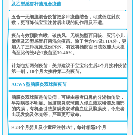
及乙型感冒杆菌混合疫苗
五合一无细胞混合疫苗把多种疫苗结合，可减低注射次
数，更可降低宝宝注射后出现的副作用及不适。
疫苗有效预防白喉、破伤风、无细胞型百日咳、灭活小儿
麻痺及乙型感冒杆菌混合疫苗。除了包含PT及FHA外，更
加入了三种抗原成份PRN。有效将预防百日咳效能大大提
高至比传统4合1疫苗至30-40%。
计划包括两剂疫苗：美邦建议于宝宝出生后4个月接种疫苗
第一剂，18个月大接种第二剂疫苗。
ACWY型脑膜炎双球菌疫苗
脑膜炎双球菌是传染病，可经由患者口鼻的分泌物传染，
早期病徵不明显。当脑膜炎双球菌入侵血液或嵴髓及脑部
的内膜，有机会引致脑膜炎双球菌血症及脑膜炎，令患者
出现发烧及休克等，严重更可致命。
9-23个月婴儿及小童应注射2针，每针相隔3个月