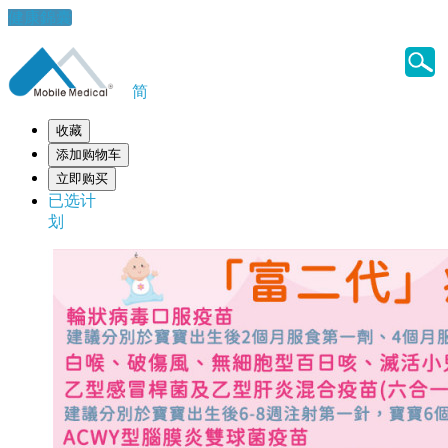
健康錦囊
简
收藏
添加购物车
立即购买
已选计
划