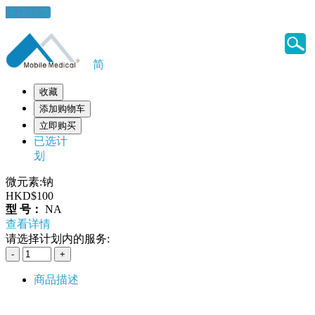
健康錦囊
简
收藏
添加购物车
立即购买
已选计
划
微元素:钠
HKD$100
型 号：
NA
查看详情
请选择计划内的服务:
商品描述