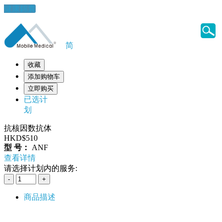
健康錦囊
简
收藏
添加购物车
立即购买
已选计
划
抗核因数抗体
HKD$510
型 号：
ANF
查看详情
请选择计划内的服务:
商品描述