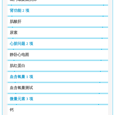
肾功能
2 项
肌酸肝
尿素
心脏问题
2 项
静卧心电图
肌红蛋白
血含氧量
1 项
血含氧量测试
微量元素
3 项
钙