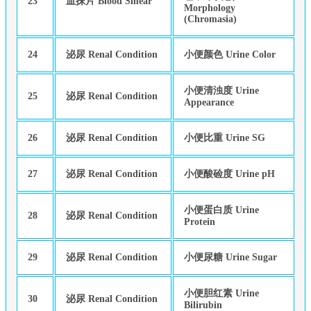
23
血抹片 Blood Smear
Morphology
(Chromasia)
24
泌尿 Renal Condition
小便颜色 Urine Color
小便清浊度 Urine
25
泌尿 Renal Condition
Appearance
26
泌尿 Renal Condition
小便比重 Urine SG
27
泌尿 Renal Condition
小便酸硷度 Urine pH
小便蛋白质 Urine
28
泌尿 Renal Condition
Protein
29
泌尿 Renal Condition
小便尿糖 Urine Sugar
小便胆红素 Urine
30
泌尿 Renal Condition
Bilirubin