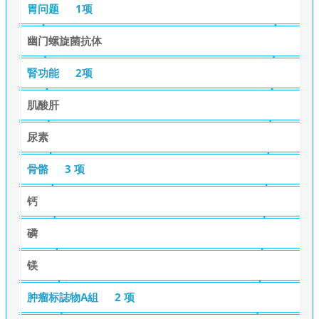
胃问题
1项
幽门螺旋菌抗体
腎功能
2项
肌酸肝
尿素
骨骼
3 项
钙
磷
镁
肿瘤标誌物A組
2 项