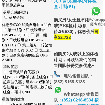
女士晋悦(基本)身体检
胰、脾 3项)
乳房超声波
甲状腺超声波
查计划(P1)
蓝星会籍(附送)
蓝星会籍
购买男/女士显卓(标
Whatsapp
優惠查詢
准)P1体检计划(原
优惠价$300 加购自选抽血组合
第一组别：甲状腺组合
价:$6,680)，优惠价后
可
OP1-PL-L2(TTC)
第一组
享$2,728
别：甲状腺组合 OP1-PL-
L2(TTC)
第二组别：传染性
疾病组合 OP1-STC
第三组
如购买2人或以上的体检
别：自身免疫疾病组合 OP1-
计划，可联络我们的销
AMID
售团队获得更多优惠~
加购优惠
超声波组合优惠 (3
电话销售团队：
组)$1,800 (预约时备注组合)
(852) 3168-8188
超声波优惠 (1组)$628 (预约时
备注组合)
肿瘤标志物升级
组合 (3項)$1,200
Whatsapp 销售团
队：
(852) 6218-8534 按
星级加购优惠:
mRNA循环肿瘤细胞 (9