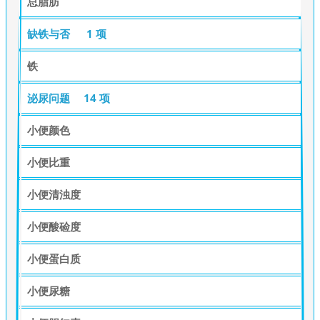
总脂肪
缺铁与否
1 项
铁
泌尿问题
14 项
小便颜色
小便比重
小便清浊度
小便酸硷度
小便蛋白质
小便尿糖