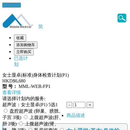
健康錦囊
简
收藏
添加购物车
立即购买
已选计
划
女士显卓(标准)身体检查计划(P1)
HKD$6,680
型 号：
MML-WEB-FP1
查看详情
请选择计划内的服务:
超声波：女士显卓(P1) 5选1
盘腔超声波 (卵巢、膀胱、
商品描述
子宫 3项)
上腹超声波(肝、
胆 2项)
上腹超声波(肾、