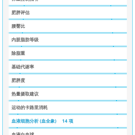
肥胖评估
腰臀比
内脏脂肪等级
除脂重
基础代谢率
肥胖度
热量摄取建议
运动的卡路里消耗
血液细胞分析 (血全象)
14 项
血液白血球