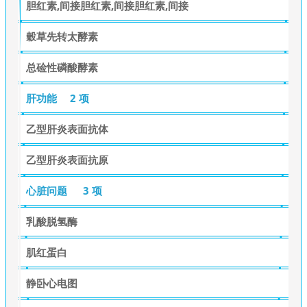
胆红素,间接胆红素,间接胆红素,间接
穀草先转太酵素
总硷性磷酸酵素
肝功能
2 项
乙型肝炎表面抗体
乙型肝炎表面抗原
心脏问题
3 项
乳酸脱氢酶
肌红蛋白
静卧心电图