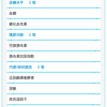
血糖水平
2 项
血糖
糖化血色素
胰脏功能
2 项
空腹胰岛素
胰岛素抗阻指数
代谢/组织损伤
3 项
总肌酸磷激酵素
尿酸
类风湿因子