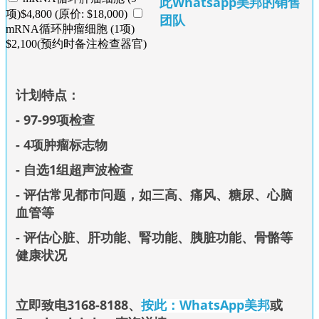
此Whatsapp美邦的销售
项)$4,800 (原价: $18,000)
团队
mRNA循环肿瘤细胞 (1项)
$2,100(预约时备注检查器官)
计划特点：
- 97-99项检查
- 4项肿瘤标志物
- 自选1组超声波检查
- 评估常见都市问题，如三高、痛风、糖尿、心脑
血管等
- 评估心脏、肝
功能、
腎功能、胰脏功能、骨骼等
健康状况
立即致电3168-8188
、
按此：WhatsApp美邦
或