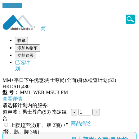
健康錦囊
简
收藏
添加购物车
立即购买
已选计
划
MM+平日下午优惠:男士尊尚(全面)身体检查计划(S3)
HKD$11,480
型 号：
MML-WEB-MSU3-PM
查看详情
请选择计划内的服务:
超声波：男士尊尚(S3) 指定组
合
商品描述
上腹超声波(肝、胆 2项) +
(肾、胰、脾 3项)