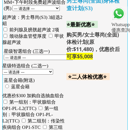
男士尊尚(全面)身体检
MM+下午时段免费超声波组合
查计划(S3)
(男)
超声波：男士尊尚(S3) 3組选2
⭐最新优惠⭐
組
Whatsapp
前列腺及膀胱超声波 2项
優惠查詢
购买男/女士尊尚(全面)
颈动脉血管璧厚度
甲状
体检计划(原
腺超声波
价:$11,480)，优惠价后
星级智選组合 (三选一)
可享$5,008
星级特选组合 (二选一)
⭐二人体检优惠⭐
蓝星会籍(附送)
蓝星会籍
优惠价$300 加购自选抽血组合
第一组别：甲状腺组合
OP1-PL-L2(TTC)
第一组
别：甲状腺组合 OP1-PL-
L2(TTC)
第二组别：传染性
疾病组合 OP1-STC
第三组