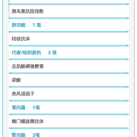
胰岛素抗阻指数
肺功能
1 项
结核抗体
代谢/组织损伤
3 项
总肌酸磷激酵素
尿酸
类风湿因子
胃问题
1项
幽门螺旋菌抗体
腎功能
3项