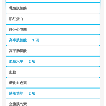
乳酸脱氢酶
肌红蛋白
静卧心电图
高半胱氨酸
1 項
高半胱氨酸
血糖水平
2 项
血糖
糖化血色素
胰脏功能
2 项
空腹胰岛素