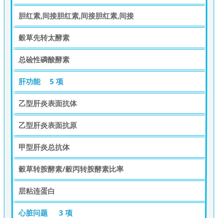
胆红素,间接胆红素,间接胆红素,间接
穀草先转太酵素
总硷性磷酸酵素
肝功能
5 项
乙型肝炎表面抗体
乙型肝炎表面抗原
甲型肝炎总抗体
穀草转胺酵素/穀丙转胺酵素比率
层粘连蛋白
心脏问题
3 项