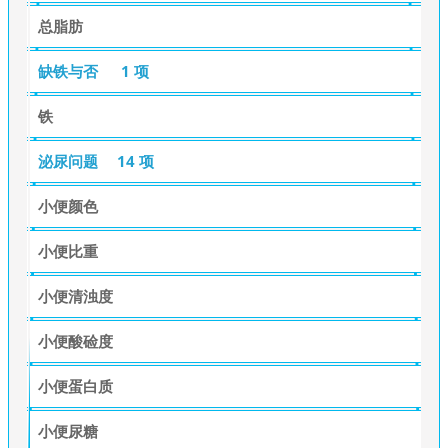
总脂肪
缺铁与否
1 项
铁
泌尿问题
14 项
小便颜色
小便比重
小便清浊度
小便酸硷度
小便蛋白质
小便尿糖