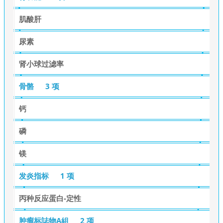
肌酸肝
尿素
肾小球过滤率
骨骼
3 项
钙
磷
镁
发炎指标
1 项
丙种反应蛋白-定性
肿瘤标誌物A組
2 项