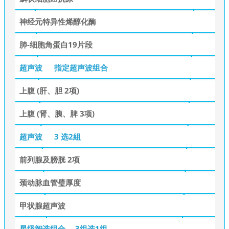
神经元特异性烯醇化酶
肺-细胞角蛋白19片段
超声波
指定超声波组合
上腹 (肝、胆 2项)
上腹 (肾、胰、脾 3项)
超声波
3 选2組
前列腺及膀胱 2项
颈动脉血管璧厚度
甲状腺超声波
星级智选组合
3组选1组