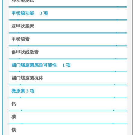
肺功能测试
甲状腺功能
3 项
亚甲状腺素
甲状腺素
促甲状线激素
幽门螺旋菌感染可能性
1 项
幽门螺旋菌抗体
微原素
3 项
钙
磷
镁