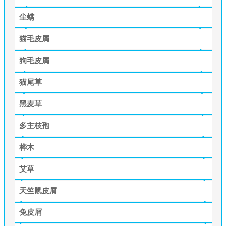
尘螨
猫毛皮屑
狗毛皮屑
猫尾草
黑麦草
多主枝孢
桦木
艾草
天竺鼠皮屑
兔皮屑