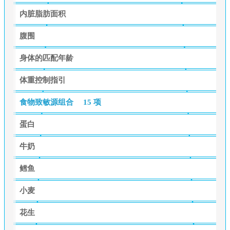
内脏脂肪面积
腹围
身体的匹配年龄
体重控制指引
食物致敏源组合
15 项
蛋白
牛奶
鳕鱼
小麦
花生