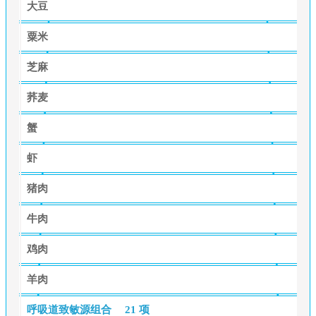
大豆
粟米
芝麻
荞麦
蟹
虾
猪肉
牛肉
鸡肉
羊肉
呼吸道致敏源组合
21 项