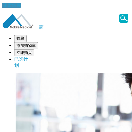
健康錦囊
简
收藏
添加购物车
立即购买
已选计
划