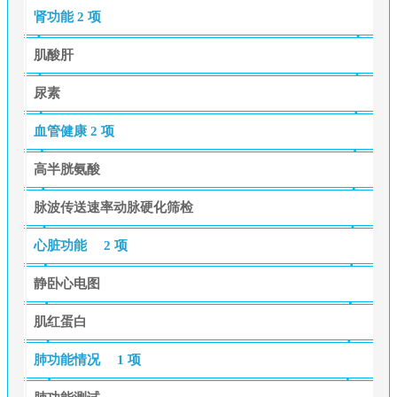
肾功能
2 项
肌酸肝
尿素
血管健康
2 项
高半胱氨酸
脉波传送速率动脉硬化筛检
心脏功能
2 项
静卧心电图
肌红蛋白
肺功能情况
1 项