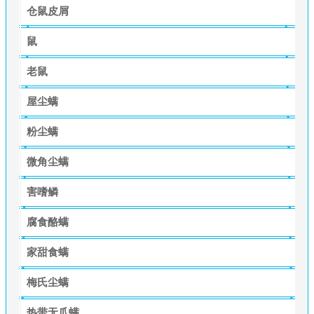
仓鼠皮屑
鼠
老鼠
屋尘螨
粉尘螨
微角尘螨
害嗜鳞
腐食酪螨
家甜食螨
梅氏尘螨
热带无爪螨