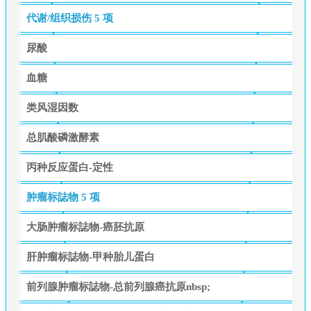
代谢/组织损伤
5 项
尿酸
血糖
类风湿因数
总肌酸磷激酵素
丙种反应蛋白-定性
肿瘤标誌物
5 项
大肠肿瘤标誌物-癌胚抗原
肝肿瘤标誌物-甲种胎儿蛋白
前列腺肿瘤标誌物-总前列腺癌抗原nbsp;