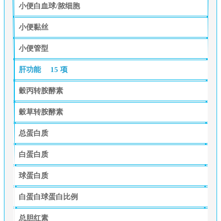
小便白血球/脓细胞
小便黏丝
小便管型
肝功能
15 项
穀丙转胺酵素
穀草转胺酵素
总蛋白质
白蛋白质
球蛋白质
白蛋白球蛋白比例
总胆红素