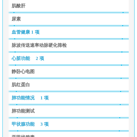
肌酸肝
尿素
血管健康
1 项
脉波传送速率动脉硬化筛检
心脏功能
2 项
静卧心电图
肌红蛋白
肺功能情况
1 项
肺功能测试
甲状腺功能
3 项