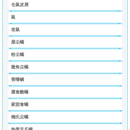
仓鼠皮屑
鼠
老鼠
屋尘螨
粉尘螨
微角尘螨
害嗜鳞
腐食酪螨
家甜食螨
梅氏尘螨
热带无爪螨