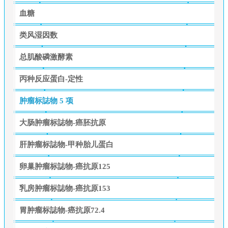
血糖
类风湿因数
总肌酸磷激酵素
丙种反应蛋白-定性
肿瘤标誌物
5 项
大肠肿瘤标誌物-癌胚抗原
肝肿瘤标誌物-甲种胎儿蛋白
卵巢肿瘤标誌物-癌抗原125
乳房肿瘤标誌物-癌抗原153
胃肿瘤标誌物-癌抗原72.4