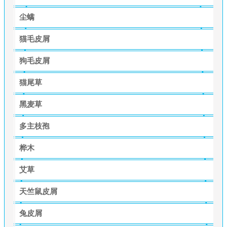
尘螨
猫毛皮屑
狗毛皮屑
猫尾草
黑麦草
多主枝孢
桦木
艾草
天竺鼠皮屑
兔皮屑