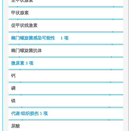
亚甲状腺素
甲状腺素
促甲状线激素
幽门螺旋菌感染可能性
1 项
幽门螺旋菌抗体
微原素
3 项
钙
磷
镁
代谢/组织损伤
5 项
尿酸