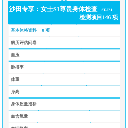
沙田专享：女士S1尊贵身体检查
ST-FS1
检测项目146 项
基本体格资料
8 项
病历评估问卷
血压
脉搏率
体重
身高
身体质量指标
血含氧量