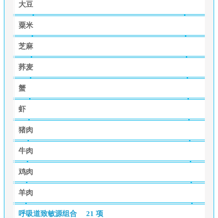
大豆
粟米
芝麻
荞麦
蟹
虾
猪肉
牛肉
鸡肉
羊肉
呼吸道致敏源组合
21 项