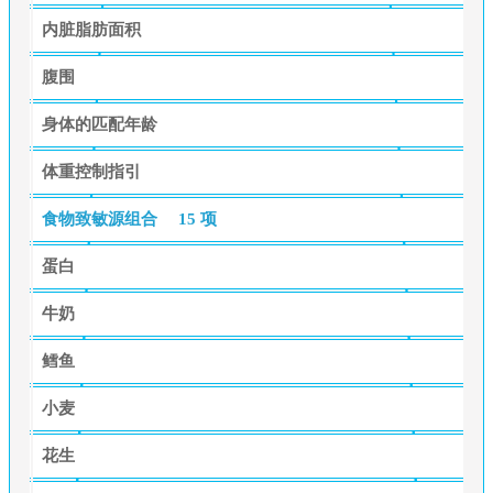
内脏脂肪面积
腹围
身体的匹配年龄
体重控制指引
食物致敏源组合
15 项
蛋白
牛奶
鳕鱼
小麦
花生