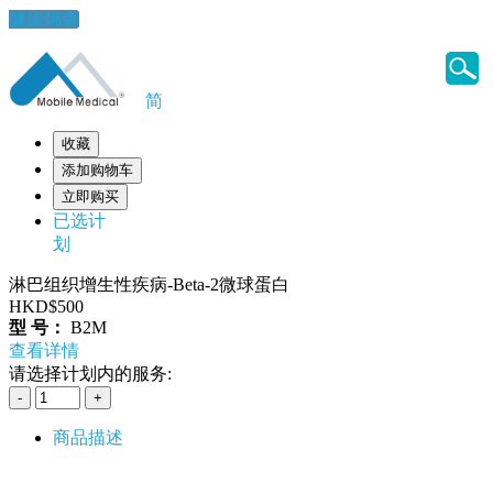
健康錦囊
简
收藏
添加购物车
立即购买
已选计
划
淋巴组织增生性疾病-Beta-2微球蛋白
HKD$500
型 号：
B2M
查看详情
请选择计划内的服务:
商品描述