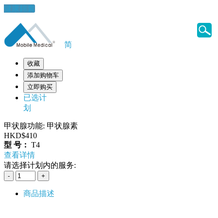
健康錦囊
简
收藏
添加购物车
立即购买
已选计
划
甲状腺功能: 甲状腺素
HKD$410
型 号：
T4
查看详情
请选择计划内的服务:
商品描述