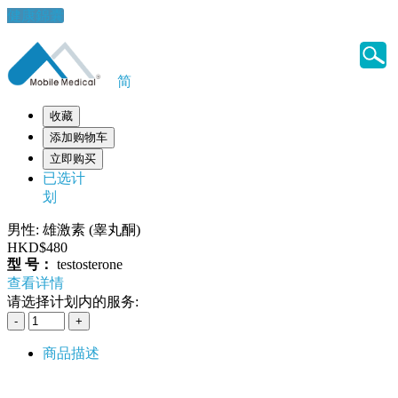
健康錦囊
简
收藏
添加购物车
立即购买
已选计
划
男性: 雄激素 (睾丸酮)
HKD$480
型 号：
testosterone
查看详情
请选择计划内的服务:
商品描述