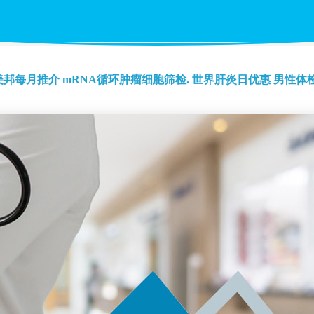
美邦每月推介
mRNA循环肿瘤细胞筛检.
世界肝炎日优惠
男性体