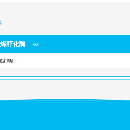
酶
性烯醇化酶
NSE
热门项目 -