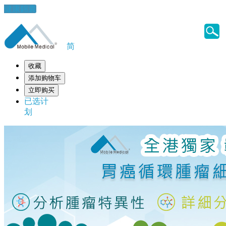
健康錦囊
简
收藏
添加购物车
立即购买
已选计
划