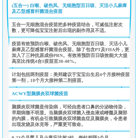
(五合一) 白喉、破伤风、无细胞型百日咳、灭活小儿麻痺
及乙型感冒杆菌混合疫苗
五合一无细胞混合疫苗把多种疫苗结合，可减低注射次
数，更可降低宝宝注射后出现的副作用及不适。
疫苗有效预防白喉、破伤风、无细胞型百日咳、灭活小儿
麻痺及乙型感冒杆菌混合疫苗。除了包含PT及FHA外，更
加入了三种抗原成份PRN。有效将预防百日咳效能大大提
高至比传统4合1疫苗至30-40%。
计划包括两剂疫苗：美邦建议于宝宝出生后4个月接种疫苗
第一剂，18个月大接种第二剂疫苗。
ACWY型脑膜炎双球菌疫苗
脑膜炎双球菌是传染病，可经由患者口鼻的分泌物传染，
早期病徵不明显。当脑膜炎双球菌入侵血液或嵴髓及脑部
的内膜，有机会引致脑膜炎双球菌血症及脑膜炎，令患者
出现发烧及休克等，严重更可致命。
9-23个月婴儿及小童应注射2针，每针相隔3个月