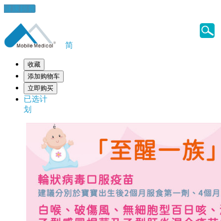
健康錦囊
简
收藏
添加购物车
立即购买
已选计
划