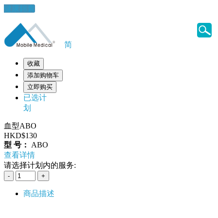
健康錦囊
简
收藏
添加购物车
立即购买
已选计
划
血型ABO
HKD$130
型 号：
ABO
查看详情
请选择计划内的服务:
商品描述