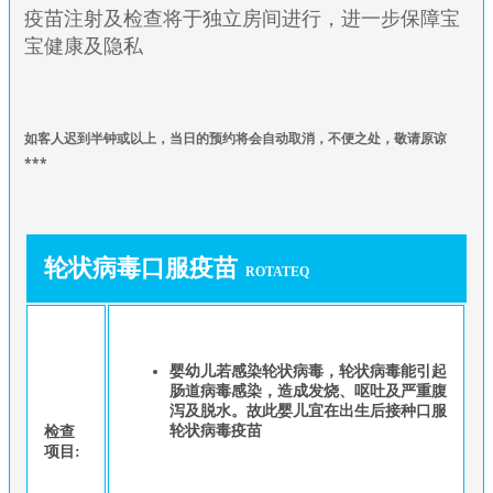
疫苗注射及检查将于独立房间进行，进一步保障宝
宝健康及隐私
如
客人迟到半钟或以上，当日的预约将会自动取消，不便之处，敬请原谅
***
轮状病毒口服疫苗
ROTATEQ
婴幼儿若感染轮状病毒，轮状病毒能引起
肠道病毒感染，造成发烧、呕吐及严重腹
泻及脱水。故此婴儿宜在出生后接种口服
轮状病毒疫苗
检查
项目: