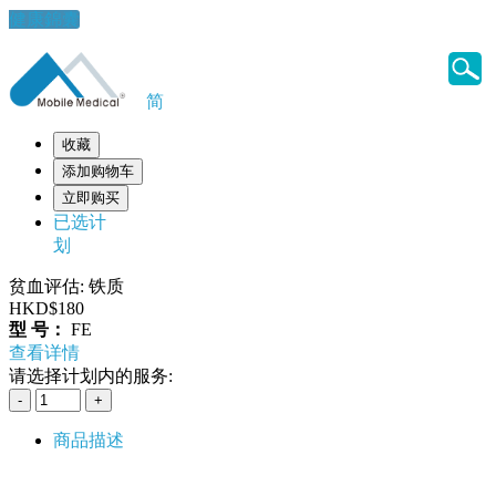
健康錦囊
简
收藏
添加购物车
立即购买
已选计
划
贫血评估: 铁质
HKD$180
型 号：
FE
查看详情
请选择计划内的服务:
商品描述