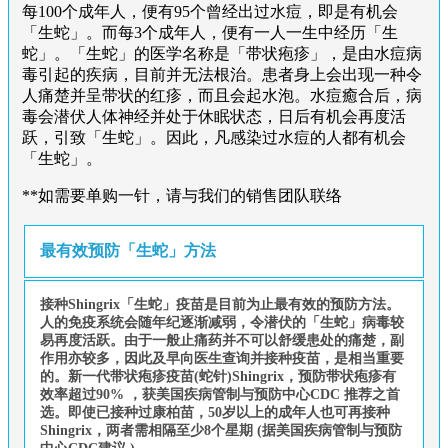
每100个成年人，便有95个曾经出过水痘，即是有机会
「生蛇」。而每3个成年人，便有一人一生中经历「生
蛇」。「生蛇」的医学名称是「带状疱疹」，是由水痘病
毒引起的疾病，目前并无法根治。患者身上会出现一种令
人痛楚并呈带状的红疹，而且会起水泡。水痘癒合后，病
毒会潜伏人体神经并处于休眠状态，日后有机会再度活
跃，引致「生蛇」。因此，凡感染过水痘的人都有机会
「生蛇」。
**如需要单购一针，请与我们的销售团队联络
最有效预防「生蛇」方法
接种Shingrix「生蛇」疫苗是目前为止最有效的预防方法。
人的免疫系统会随年纪逐渐减弱，令潜伏的「生蛇」病毒较
易再度活跃。由于一般止痛药并不可以舒缓患处的痛楚，副
作用亦较多，因此及早向医生查询并接种疫苗，是相当重要
的。新一代带状疱疹疫苗(蛇针)Shingrix，预防带状疱疹有
效率超过90% ，获美国疾病管制与预防中心CDC 推荐之首
选。即使已接种过康柏苗，50岁以上的成年人也可再接种
Shingrix，两者需相隔至少8个星期 (据美国疾病管制与预防