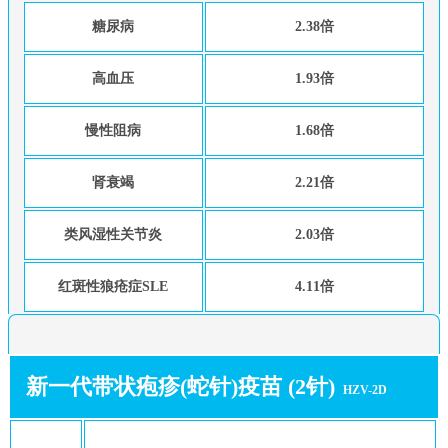
糖尿病
2.38倍
高血压
1.93倍
慢性阻病
1.68倍
肾衰竭
2.21倍
类风湿性关节炎
2.03倍
红斑性狼疮症SLE
4.11倍
新一代带状疱疹(蛇针)疫苗 (2针)
HZV-2D