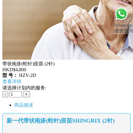
Whatsapp
優惠查詢
带状疱疹(蛇针)疫苗 (2针)
HKD$4,800
型 号：
HZV-2D
查看详情
请选择计划内的服务:
商品描述
新一代带状疱疹(蛇针)疫苗SHINGRIX (2针)