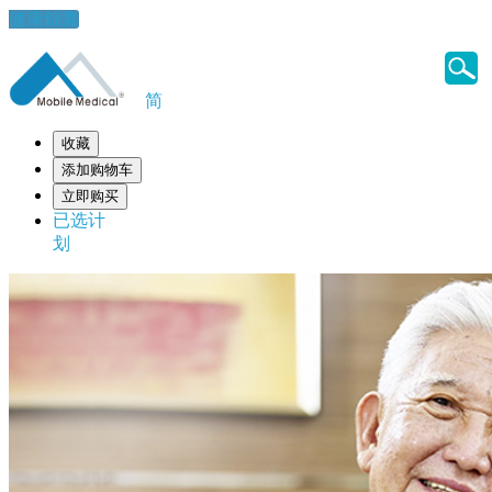
健康錦囊
简
收藏
添加购物车
立即购买
已选计
划