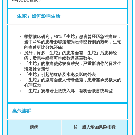
中心CDC建议 )
「生蛇」如何影响生活
根据临床研究，96%「生蛇」患者曾经历急性痛症，
当中42%的患者形容痛楚为恐怖或行刑的煎熬，生蛇
的痛楚更比分娩还痛!
另外，许多「生蛇」的患者会有「生蛇」后患神经
痛，后患神经痛可持续数月甚至数年。
「生蛇」的剧痛使你寝食难安，严重影响你的日常生
活及社交活动
「生蛇」引起的红疹及水泡会影响外表
「生蛇」的剧痛会使人情绪低落，患者需承受极大的
心理压力
「生蛇」病毒若上眼或入耳，有机会眼盲或耳聋
高危族群
疾病
较一般人增加风险指数