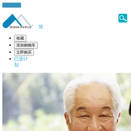
健康錦囊
简
收藏
添加购物车
立即购买
已选计
划