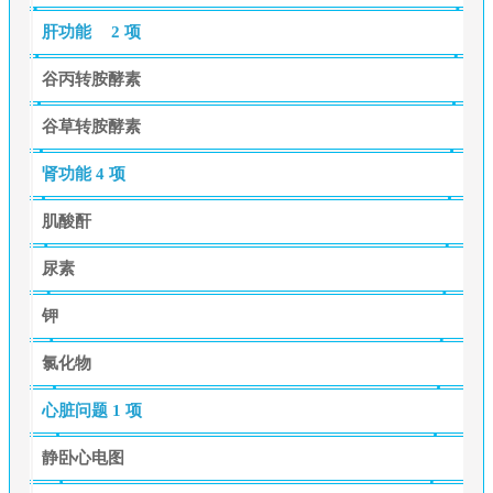
肝功能
2 项
谷丙转胺酵素
谷草转胺酵素
肾功能
4 项
肌酸酐
尿素
钾
氯化物
心脏问题
1 项
静卧心电图