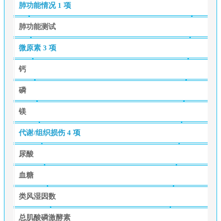
肺功能情况
1 项
肺功能测试
微原素
3 项
钙
磷
镁
代谢/组织损伤
4 项
尿酸
血糖
类风湿因数
总肌酸磷激酵素