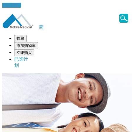
健康錦囊
简
收藏
添加购物车
立即购买
已选计
划