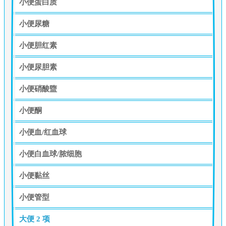
小便蛋白质
小便尿糖
小便胆红素
小便尿胆素
小便硝酸盬
小便酮
小便血/红血球
小便白血球/脓细胞
小便黏丝
小便管型
大便
2 项