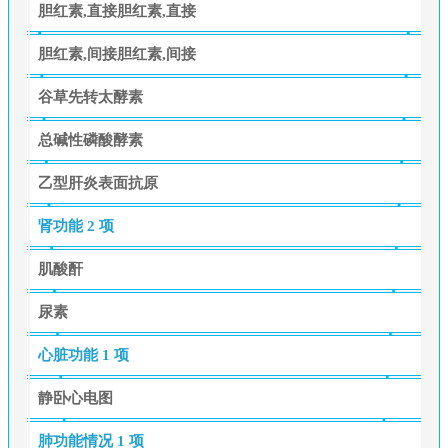
胆红素,直接胆红素,直接
胆红素,间接胆红素,间接
谷草先转太酵素
总碱性磷酸酵素
乙型肝炎表面抗原
肾功能
2 项
肌酸酐
尿素
心脏功能
1 项
静卧心电图
肺功能情况
1 项