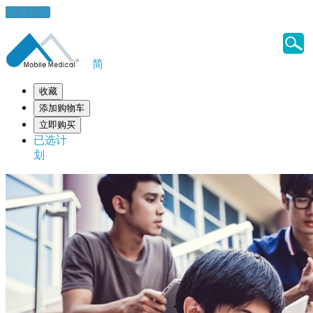
健康錦囊
简
收藏
添加购物车
立即购买
已选计
划