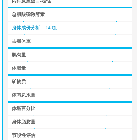
丙种反应蛋白-定性
总肌酸磷激酵素
身体成份分析
14 项
去脂体重
肌肉量
体脂量
矿物质
体内总水量
体脂百分比
身体脂肪量
节段性评估