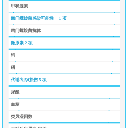
甲状腺素
幽门螺旋菌感染可能性
1 项
幽门螺旋菌抗体
微原素
2 项
钙
磷
代谢/组织损伤
5 项
尿酸
血糖
类风湿因数