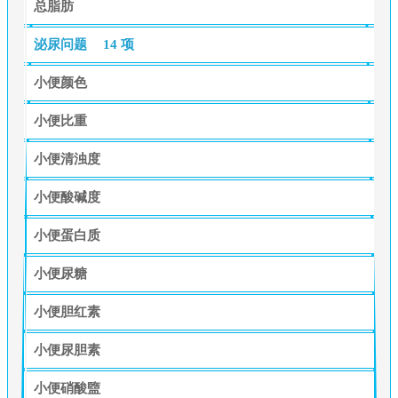
总脂肪
泌尿问题
14 项
小便颜色
小便比重
小便清浊度
小便酸碱度
小便蛋白质
小便尿糖
小便胆红素
小便尿胆素
小便硝酸盬