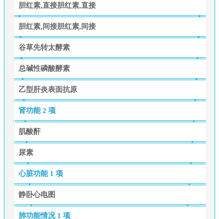
胆红素,直接胆红素,直接
胆红素,间接胆红素,间接
谷草先转太酵素
总碱性磷酸酵素
乙型肝炎表面抗原
肾功能
2 项
肌酸酐
尿素
心脏功能
1 项
静卧心电图
肺功能情况
1 项