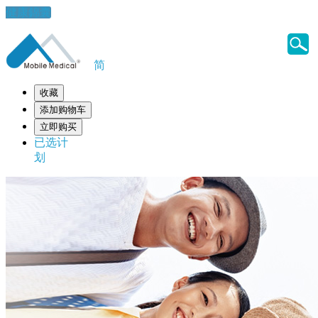
健康錦囊
简
收藏
添加购物车
立即购买
已选计
划