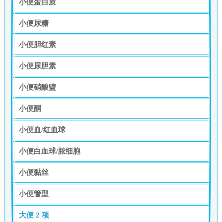
小便蛋白质
小便尿糖
小便胆红素
小便尿胆素
小便硝酸盬
小便酮
小便血/红血球
小便白血球/脓细胞
小便黏丝
小便管型
大便
2 项