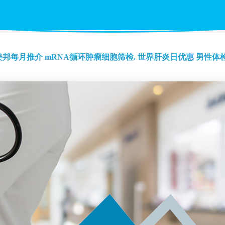
美邦每月推介
mRNA循环肿瘤细胞筛检.
世界肝炎日优惠
男性体