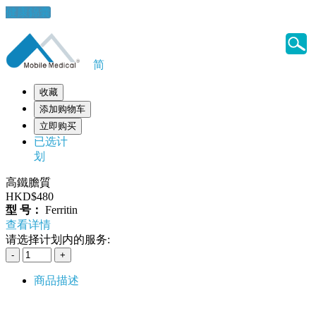
健康錦囊
简
收藏
添加购物车
立即购买
已选计
划
高鐵膽質
HKD$480
型 号：
Ferritin
查看详情
请选择计划内的服务:
商品描述