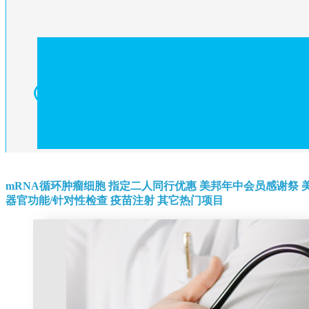
mRNA循环肿瘤细胞
指定二人同行优惠
美邦年中会员感谢祭
器官功能/针对性检查
疫苗注射
其它热门项目