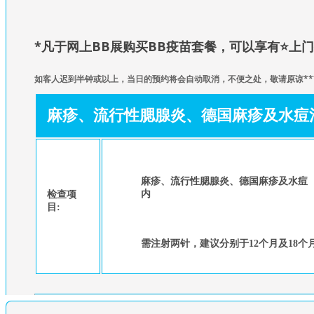
*凡于网上BB展购买BB疫苗套餐，可以享有
⭐
上门
如
客人迟到半钟或以上，当日的预约将会自动取消，不便之处，敬请原谅**
麻疹、流行性腮腺炎、德国麻疹及水痘
麻疹、流行性腮腺炎、德国麻疹及水痘
内
检查项
目:
需注射两针，建议分别于12个月及18个月