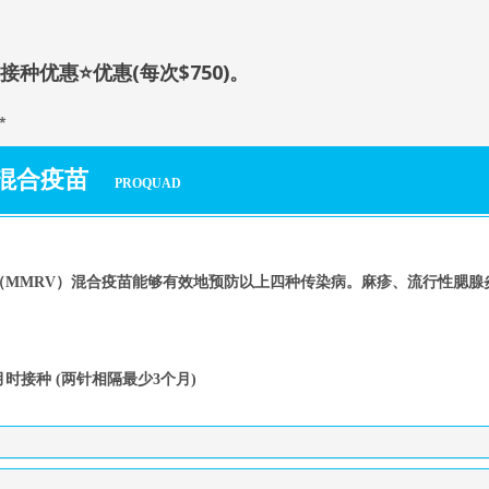
接种优惠
⭐优惠(每次$750)。
*
混合疫苗
PROQUAD
（MMRV）混合疫苗能够有效地预防以上四种传染病。麻疹、流行性腮腺
时接种 (两针相隔最少3个月)