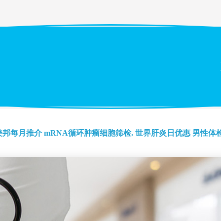
美邦每月推介
mRNA循环肿瘤细胞筛检.
世界肝炎日优惠
男性体