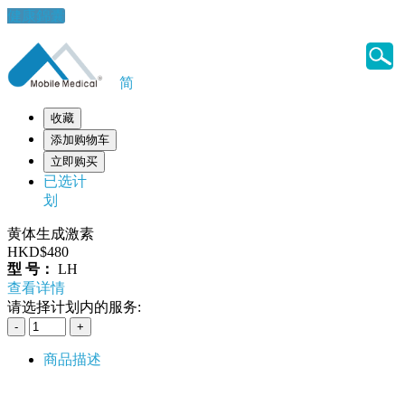
健康錦囊
简
收藏
添加购物车
立即购买
已选计
划
黄体生成激素
HKD$480
型 号：
LH
查看详情
请选择计划内的服务:
商品描述