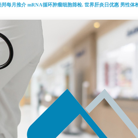
美邦每月推介
mRNA循环肿瘤细胞筛检.
世界肝炎日优惠
男性体