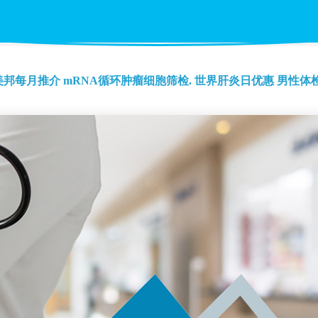
美邦每月推介
mRNA循环肿瘤细胞筛检.
世界肝炎日优惠
男性体