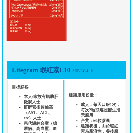
Lifegram 蝦紅素L10
SUP-LG-L10
⽬標顧客
建議服用份量：
本⼈/家族有脂肪肝
徵狀⼈⼠
成人︰每天口服1次，
肝酵素指數偏⾼
每次2粒或遵照醫生指
（AST、ALT、
示服用
etc）⼈⼠
合共：60粒膠囊
患代謝綜合症（糖
建議餐後，由於蝦紅
尿病、⾼⾎壓、⾎
素為脂溶性，餐後服