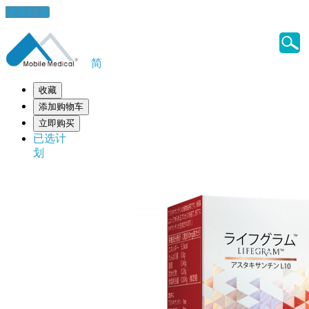
健康錦囊
简
收藏
添加购物车
立即购买
已选计
划