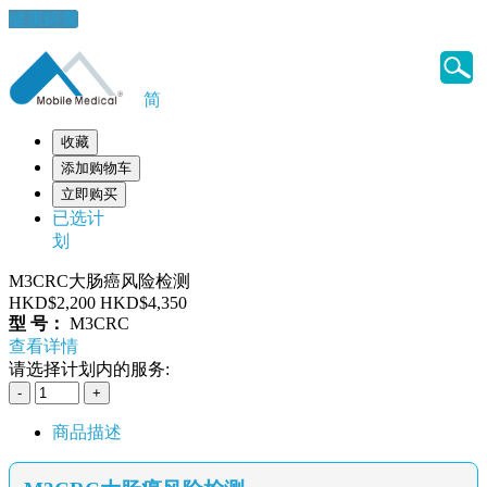
健康錦囊
简
收藏
添加购物车
立即购买
已选计
划
M3CRC大肠癌风险检测
HKD$2,200
HKD$4,350
型 号：
M3CRC
查看详情
请选择计划内的服务:
商品描述