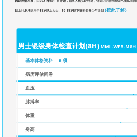
因应疫情发展，由2021年6月1日开始，如客人购买此计划，计划内的肺功能吹气测试将
(按此了解)
以上计划只适用于18岁以上人士，10-18岁以下请购买青少年计划
男士银级身体检查计划(8H)
MML-WEB-M8H
基本体格资料
6 项
病历评估问卷
血压
脉搏率
体重
身高