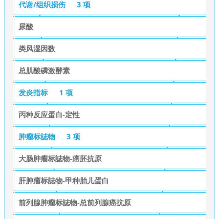
代谢/组织损伤
3 项
尿酸
类风湿因数
总肌酸磷激酵素
发炎指标
1 项
丙种反应蛋白-定性
肿瘤标誌物
3 项
大肠肿瘤标誌物-癌胚抗原
肝肿瘤标誌物-甲种胎儿蛋白
前列腺肿瘤标誌物-总前列腺癌抗原