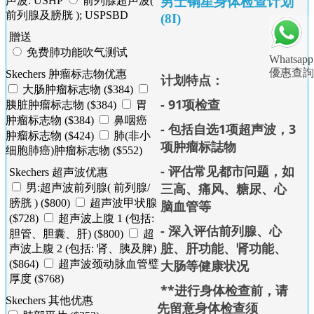
男士铜星身体检查计划
声波: USHP
前列腺超声波(
前列腺及膀胱 ); USPSBD
(8I)
贈送
免费肺功能吹气测试
Whatsapp
優惠查詢
Skechers 肿瘤标志物优惠
计划特点：
大肠肿瘤标志物 ($384)
- 91项检查
胰脏肿瘤标志物 ($384)
胃
肿瘤标志物 ($384)
鼻咽癌
- 包括自选1项超声波，3
肿瘤标志物 ($424)
肺(非小
项肿瘤标誌物
细胞肺癌)肿瘤标志物 ($552)
- 评估常见都市问题，如
Skechers 超声波优惠
三高、痛风、糖尿、心
男:超声波前列腺( 前列腺/
膀胱 ) ($800)
超声波甲状腺
脑血管等
($728)
超声波上腹 1 (包括:
- 深入评估前列腺、心
胆管、胆囊、肝) ($800)
超
脏、肝功能、肾功能、
声波上腹 2 (包括: 肾、胰及脾)
大肠等健康状况
($864)
超声波颈动脉血管璧
厚度 ($768)
**进行身体检查前，请
Skechers 其他优惠
先留意身体检查须