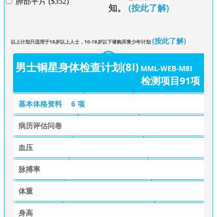
肺部平片 ($352)
知
。
(按此了解)
(按此了解)
以上计划只适用于18岁以上人士，10-18岁以下请购买青少年计划
男士铜星身体检查计划(8I)
MML-WEB-M8I
检测项目91项
基本体格资料
6 项
病历评估问卷
血压
脉搏率
体重
身高