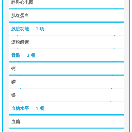
静卧心电图
肌红蛋白
胰脏功能
1 項
淀粉酵素
骨骼
3 项
钙
磷
镁
血糖水平
1 项
血糖