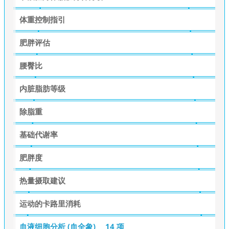
体重控制指引
肥胖评估
腰臀比
内脏脂肪等级
除脂重
基础代谢率
肥胖度
热量摄取建议
运动的卡路里消耗
血液细胞分析 (血全象)
14 项