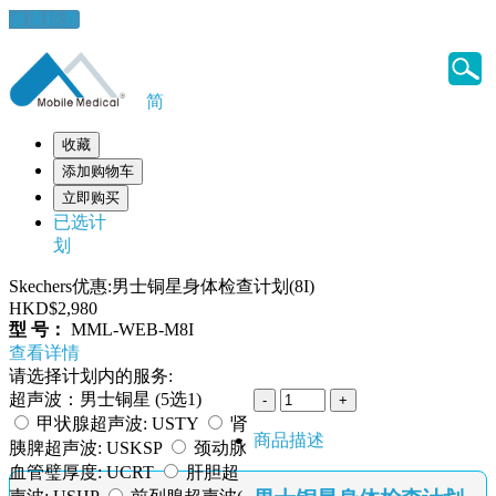
健康錦囊
简
收藏
添加购物车
立即购买
已选计
划
Skechers优惠:男士铜星身体检查计划(8I)
HKD$2,980
型 号：
MML-WEB-M8I
查看详情
请选择计划内的服务:
超声波：男士铜星 (5选1)
甲状腺超声波: USTY
肾
商品描述
胰脾超声波: USKSP
颈动脉
血管璧厚度: UCRT
肝胆超